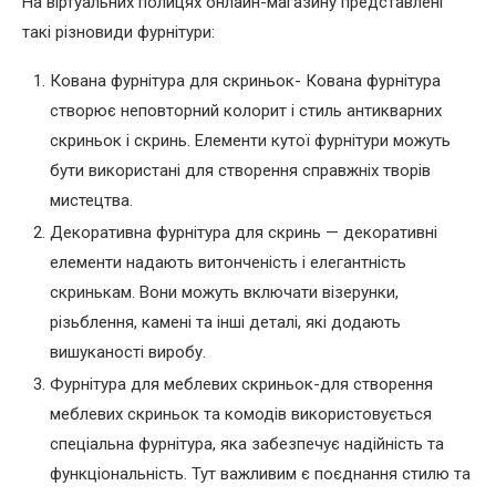
На віртуальних полицях онлайн-магазину представлені
такі різновиди фурнітури:
Кована фурнітура для скриньок- Кована фурнітура
створює неповторний колорит і стиль антикварних
скриньок і скринь. Елементи кутої фурнітури можуть
бути використані для створення справжніх творів
мистецтва.
Декоративна фурнітура для скринь — декоративні
елементи надають витонченість і елегантність
скринькам. Вони можуть включати візерунки,
різьблення, камені та інші деталі, які додають
вишуканості виробу.
Фурнітура для меблевих скриньок-для створення
меблевих скриньок та комодів використовується
спеціальна фурнітура, яка забезпечує надійність та
функціональність. Тут важливим є поєднання стилю та