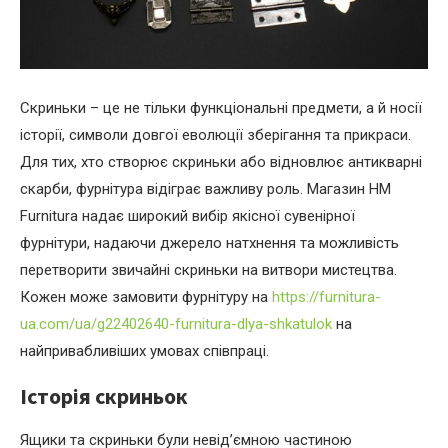
Скриньки – це не тільки функціональні предмети, а й носії
історії, символи довгої еволюції зберігання та прикраси.
Для тих, хто створює скриньки або відновлює антикварні
скарби, фурнітура відіграє важливу роль.
Магазин HM
Furnitura надає широкий вибір якісної сувенірної
фурнітури, надаючи джерело натхнення та можливість
перетворити звичайні скриньки на витвори мистецтва.
Кожен може замовити фурнітуру на
https://furnitura-
ua.com/ua/g22402640-furnitura-dlya-shkatulok
на
найпривабливіших умовах співпраці.
Історія скриньок
Ящики та скриньки були невід’ємною частиною