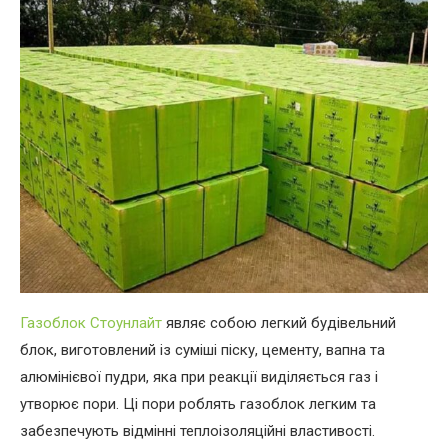
Газоблок Стоунлайт
являє собою легкий будівельний
блок, виготовлений із суміші піску, цементу, вапна та
алюмінієвої пудри, яка при реакції виділяється газ і
утворює пори. Ці пори роблять газоблок легким та
забезпечують відмінні теплоізоляційні властивості.