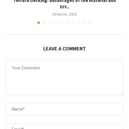
Terrace Decking: advantages of the material and
К
DIY...
29 июля, 2026
LEAVE A COMMENT