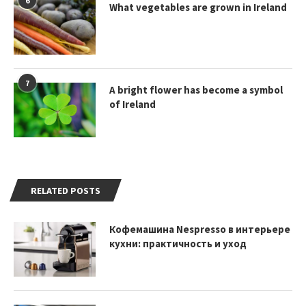
6
What vegetables are grown in Ireland
7
A bright flower has become a symbol
of Ireland
RELATED POSTS
Кофемашина Nespresso в интерьере
кухни: практичность и уход